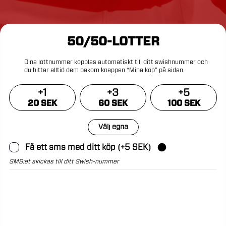
50/50-LOTTER
Dina
lottnummer
kopplas
automatiskt
till
ditt
swishnummer
och
du
hittar
alltid
dem
bakom
knappen
“Mina
köp”
på
sidan
+
1
+
3
+
5
20 SEK
60 SEK
100 SEK
Välj egna
Få ett sms med ditt köp (+5 SEK)
SMS:et skickas till ditt Swish-nummer