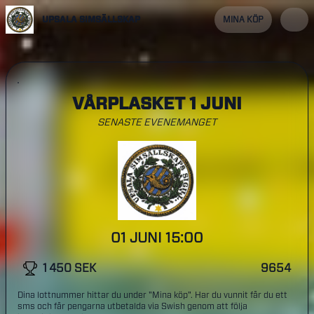
UPSALA SIMSÄLLSKAP
MINA KÖP
VÅRPLASKET 1 JUNI
SENASTE EVENEMANGET
01 JUNI 15:00
1 450 SEK
9654
Dina lottnummer hittar du under "Mina köp". Har du vunnit får du ett
sms och får pengarna utbetalda via Swish genom att följa