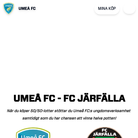
UMEÅ FC
MINA KÖP
UMEÅ
FC
-
FC
JÄRFÄLLA
När
du
köper
50/50-lotter
stöttar
du
Umeå
FC:s
ungdomsverksamhet
samtidigt
som
du
har
chansen
att
vinna
halva
potten!