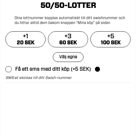
50/50-LOTTER
Dina
lottnummer
kopplas
automatiskt
till
ditt
swishnummer
och
du
hittar
alltid
dem
bakom
knappen
“Mina
köp”
på
sidan
+
1
+
3
+
5
20 SEK
60 SEK
100 SEK
Välj egna
Få ett sms med ditt köp (+5 SEK)
SMS:et skickas till ditt Swish-nummer