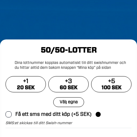
50/50-LOTTER
Dina
lottnummer
kopplas
automatiskt
till
ditt
swishnummer
och
du
hittar
alltid
dem
bakom
knappen
“Mina
köp”
på
sidan
+
1
+
3
+
5
20 SEK
60 SEK
100 SEK
Välj egna
Få ett sms med ditt köp (+5 SEK)
SMS:et skickas till ditt Swish-nummer