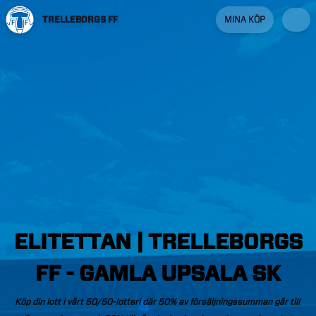
TRELLEBORGS FF
MINA KÖP
ELITETTAN
|
TRELLEBORGS
FF
-
GAMLA
UPSALA
SK
Köp
din
lott
i
vårt
50/50-lotteri
där
50%
av
försäljningssumman
går
till