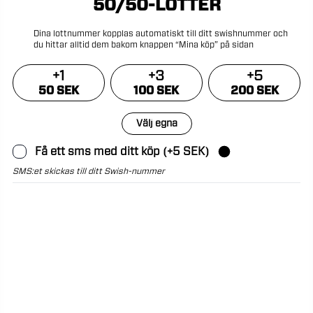
50/50-LOTTER
Dina
lottnummer
kopplas
automatiskt
till
ditt
swishnummer
och
du
hittar
alltid
dem
bakom
knappen
“Mina
köp”
på
sidan
+
1
+
3
+
5
50 SEK
100 SEK
200 SEK
Välj egna
Få ett sms med ditt köp (+5 SEK)
SMS:et skickas till ditt Swish-nummer