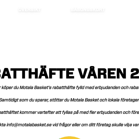
ÖVERSIKT
SÄSONGSKORT
ATTHÄFTE
VÅREN
r
köper
du
Motala
Basket's
rabatthäfte
fylld
med
erbjudanden
och
rabat
Samtidigt
som
du
sparar,
stöttar
du
Motala
Basket
och
lokala
företagen
atthäftet
kommer
vartefter
att
fyllas
på
med
fler
erbjudanden
och
före
kta
info@motalabasket.se
vid
frågor
eller
om
ditt
företag
skulle
vilja
var