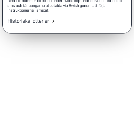
Dina lottnummer hittar du under "Mina köp". Har du vunnit får du ett
sms och får pengarna utbetalda via Swish genom att följa
instruktionerna i sms:et.
Historiska lotterier