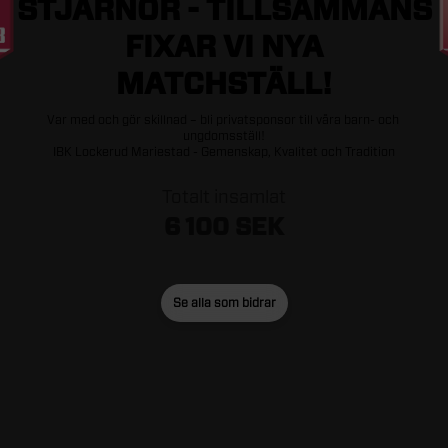
STJÄRNOR
-
TILLSAMMANS
FIXAR
VI
NYA
MATCHSTÄLL!
Var
med
och
gör
skillnad
–
bli
privatsponsor
till
våra
barn-
och
ungdomsställ!
IBK
Lockerud
Mariestad
-
Gemenskap,
Kvalitet
och
Tradition
Totalt insamlat
6 100 SEK
Se alla som bidrar