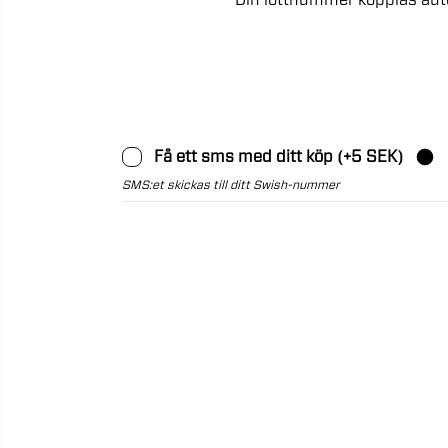
Din
lottnummer
kopplas
aut
Få ett sms med ditt köp (+5 SEK)
SMS:et skickas till ditt Swish-nummer