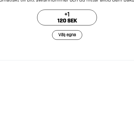
omatiskt
till
ditt
swishnummer
och
du
hittar
alltid
dem
bak
+
1
120 SEK
Välj egna