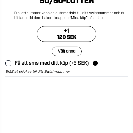
50/50-LOTTER
Din
lottnummer
kopplas
automatiskt
till
ditt
swishnummer
och
du
hittar
alltid
dem
bakom
knappen
“Mina
köp”
på
sidan
+
1
120 SEK
Välj egna
Få ett sms med ditt köp (+5 SEK)
SMS:et skickas till ditt Swish-nummer