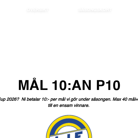
ÖVERSIKT
SÄSONGSKORT
MÅL
10:AN
P10
up
2026?
Ni
betalar
10:-
per
mål
vi
gör
under
säsongen.
Max
40
mål=
till
en
ensam
vinnare.