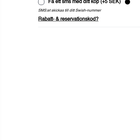
Få ett sms med ditt köp (+5 SEK)
SMS:et skickas till ditt Swish-nummer
Rabatt- & reservationskod?