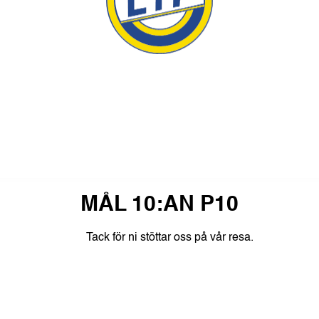
MÅL 10:AN P10
Tack
för
ni
stöttar
oss
på
vår
resa.