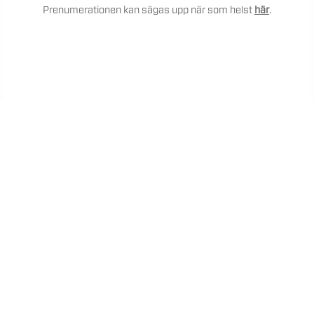
Prenumerationen kan sägas upp när som helst
här
.
Kontakta support
Avregistrera marknadsföring
Installera
Kristianstad Taekwondo IF