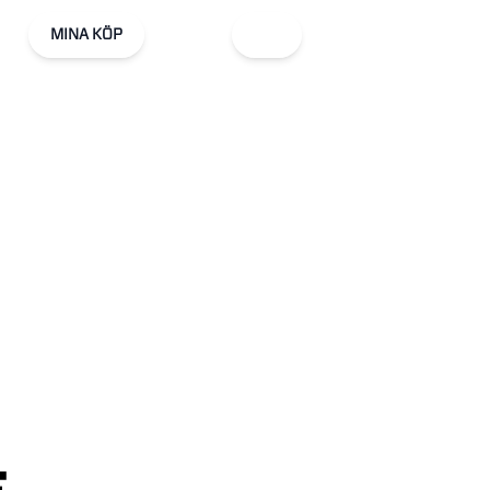
MINA KÖP