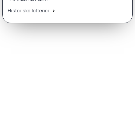
instruktionerna i sms:et.
Historiska lotterier