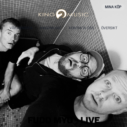
MINA KÖP
VÅR HEMSIDA
KING2MUSIC
KONTAKTA OSS
ÖVERSIKT
FUDO
MYO
-
LIVE