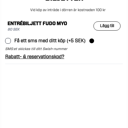
Vid
köp
av
inträde
i
dörren
är
kostnaden
100
kr
ENTRÉBILJETT FUDO MYO
Lägg till
80 SEK
Få ett sms med ditt köp (+5 SEK)
SMS:et skickas till ditt Swish-nummer
Rabatt- & reservationskod?