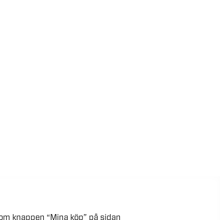
kom
knappen
“Mina
köp”
på
sidan