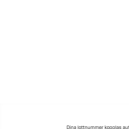
Dina
lottnummer
kopplas
au