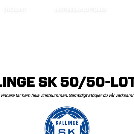
ÖVERSIKT
HISTORISKA LOTTERIER
LINGE
SK
50/50-LOT
vinnare
tar
hem
hela
vinstsumman.
Samtidigt
stödjer
du
vår
verksamh