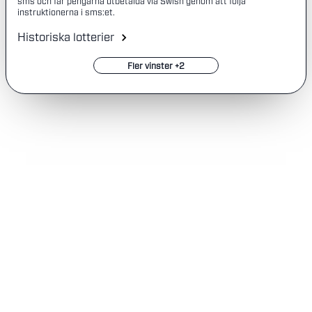
sms och får pengarna utbetalda via Swish genom att följa
instruktionerna i sms:et.
Historiska lotterier
Fler vinster +2