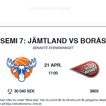
HISTORISKA LOTTERIER
SEMI 7: JÄMTLAND VS BORÅS
SENASTE EVENEMANGET
21 APR.
17:00
30 040 SEK
3903
mer hittar du under "Mina köp". Har du vunnit får du ett sms och får pengarna utbet
tt följa instruktionerna i sms:et.