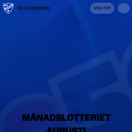
IFK VÄNERSBORG
MINA KÖP
MÅNADSLOTTERIET
AUGUSTI