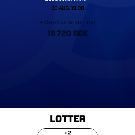
30 AUG. 19:00
Aktuell vinstsumma
18 720 SEK
LOTTER
+
2