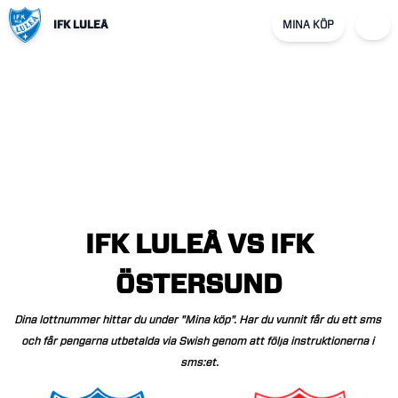
IFK LULEÅ
MINA KÖP
IFK
LULEÅ
VS
IFK
ÖSTERSUND
Dina
lottnummer
hittar
du
under
"Mina
köp".
Har
du
vunnit
får
du
ett
sms
och
får
pengarna
utbetalda
via
Swish
genom
att
följa
instruktionerna
i
sms:et.