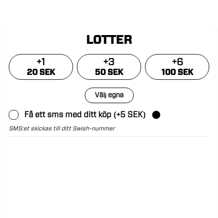
LOTTER
+
1
+
3
+
6
20 SEK
50 SEK
100 SEK
Välj egna
Få ett sms med ditt köp (+5 SEK)
SMS:et skickas till ditt Swish-nummer