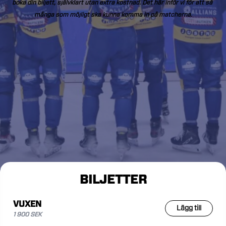
boka
din
biljett,
självklart
utan
extra
kostnad.
Det
här
inför
vi
för
att
så
många
som
möjligt
ska
kunna
komma
in
på
matcherna.
BILJETTER
VUXEN
Lägg till
1 900 SEK