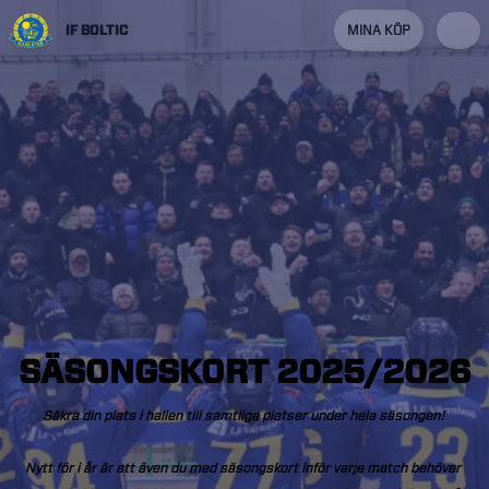
IF BOLTIC
MINA KÖP
SÄSONGSKORT
2025/2026
Säkra
din
plats
i
hallen
till
samtliga
platser
under
hela
säsongen!
Nytt
för
i
år
är
att
även
du
med
säsongskort
inför
varje
match
behöver