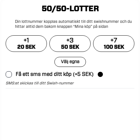
50/50-LOTTER
Din
lottnummer
kopplas
automatiskt
till
ditt
swishnummer
och
du
hittar
alltid
dem
bakom
knappen
“Mina
köp”
på
sidan
+
1
+
3
+
7
20 SEK
50 SEK
100 SEK
Välj egna
Få ett sms med ditt köp (+5 SEK)
SMS:et skickas till ditt Swish-nummer