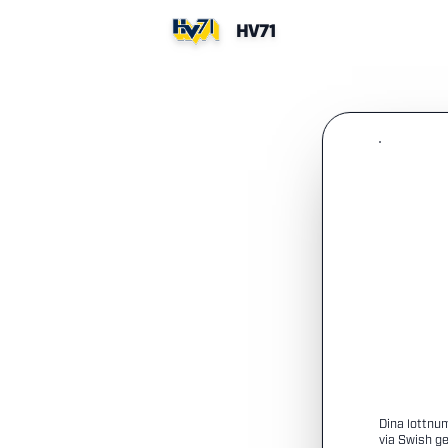
HV71
Dina lottnu
via Swish ge