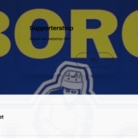
Supportershop
Besök vår webshop här!
Köp
et