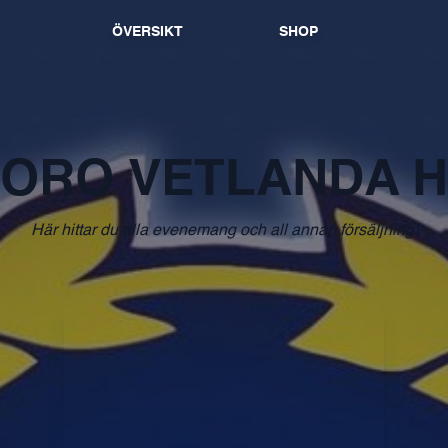
ÖVERSIKT
SHOP
ORO VETLANDA 
Här hittar du alla evenemang och all annan försäljning!