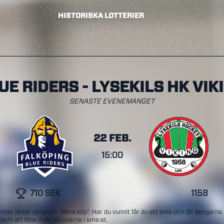
HISTORISKA LOTTERIER
UE RIDERS - LYSEKILS HK VIK
SENASTE EVENEMANGET
22 FEB.
15:00
710 SEK
1158
mmer hittar du under "Mina köp". Har du vunnit får du ett sms och får pengarna
nom att följa instruktionerna i sms:et.