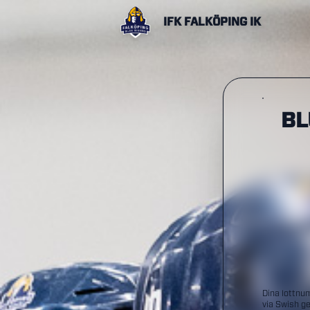
IFK FALKÖPING IK
BL
Dina lottnu
via Swish ge