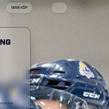
MINA KÖP
ING
 utbetalda