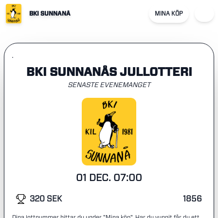
BKI SUNNANÅ
MINA KÖP
BKI SUNNANÅS JULLOTTERI
SENASTE EVENEMANGET
01 DEC. 07:00
320 SEK
1856
Dina lottnummer hittar du under "Mina köp". Har du vunnit får du ett