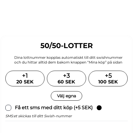
50/50-LOTTER
Dina
lottnummer
kopplas
automatiskt
till
ditt
swishnummer
och
du
hittar
alltid
dem
bakom
knappen
“Mina
köp”
på
sidan
+
1
+
3
+
5
20 SEK
60 SEK
100 SEK
Välj egna
Få ett sms med ditt köp (+5 SEK)
SMS:et skickas till ditt Swish-nummer