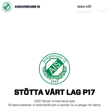
ANKARSRUMS IS
MINA KÖP
STÖTTA
VÅRT
LAG
P17
2027
börjar
vi
med
serie
spel
Till
detta
behöver
vi
matchställ
och
vi
samlar
nu
in
pengar
för
detta.