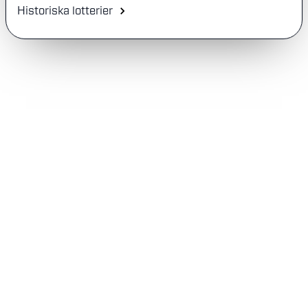
Historiska lotterier