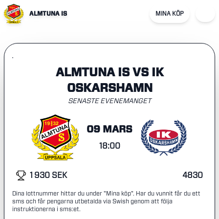
ALMTUNA IS
MINA KÖP
ALMTUNA IS VS IK
OSKARSHAMN
SENASTE EVENEMANGET
09 MARS
18:00
1 930 SEK
4830
Dina lottnummer hittar du under "Mina köp". Har du vunnit får du ett
sms och får pengarna utbetalda via Swish genom att följa
instruktionerna i sms:et.